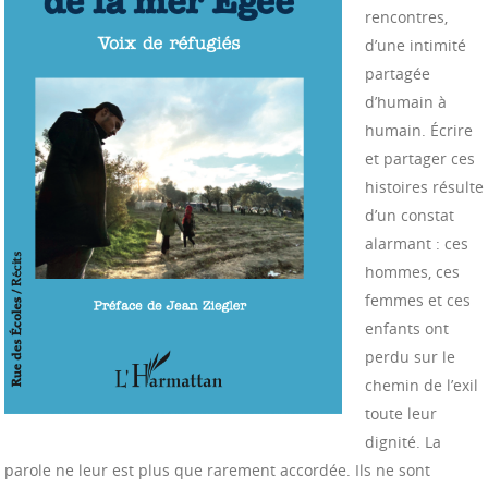
rencontres,
d’une intimité
partagée
d’humain à
humain. Écrire
et partager ces
histoires résulte
d’un constat
alarmant : ces
hommes, ces
femmes et ces
enfants ont
perdu sur le
chemin de l’exil
toute leur
dignité. La
parole ne leur est plus que rarement accordée. Ils ne sont