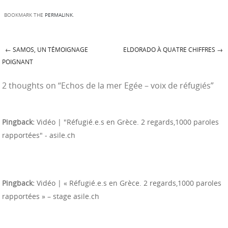
BOOKMARK THE
PERMALINK
.
←
SAMOS, UN TÉMOIGNAGE
ELDORADO À QUATRE CHIFFRES
→
Post navigation
POIGNANT
2 thoughts on “
Echos de la mer Egée – voix de réfugiés
”
Pingback:
Vidéo | "Réfugié.e.s en Grèce. 2 regards,1000 paroles
rapportées" - asile.ch
Pingback:
Vidéo | « Réfugié.e.s en Grèce. 2 regards,1000 paroles
rapportées » – stage asile.ch